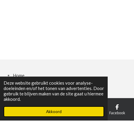
Home
Deze website gebruikt cookies voor analyse-
Foto's Dames Collectie
doeleinden en/of het tonen van advertenties. Door
Foto's Heren Collectie
gebruik te blijven maken van de site gaat u hiermee
akkoord.
Heren jeans
Over/info
Akkoord
E-mailadres
Telefoonnummer
Kaart
Facebook
Contact
Vacatures